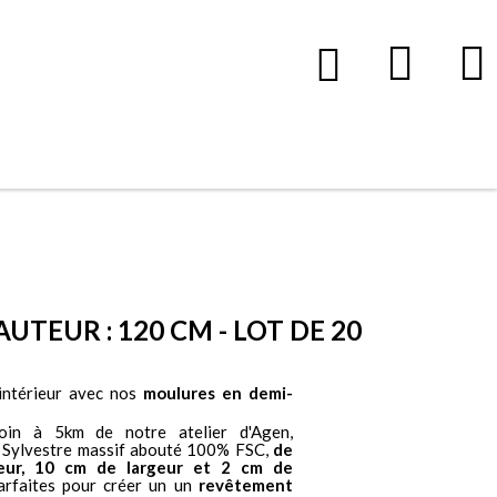
Audella chez vous
UTEUR : 120 CM - LOT DE 20
intérieur avec nos
moulures en demi-
oin à 5km de notre atelier d'Agen,
n Sylvestre massif abouté 100% FSC,
de
eur, 10 cm de largeur et 2 cm de
rfaites pour créer un un
revêtement