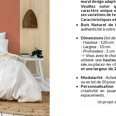
mural design adap
Veuillez noter
caractère unique e
ses variations de te
Caractéristiques e
Bois Naturel de 
authenticité à votre
Dimensions
(lot d
- Hauteur : 120 cm
- Largeur : 10 cm
- Profondeur : 2 cm
-> Vous avez le cho
obtenir une
hauteu
cm
, ou placez-les 
et une largeur de 
Modularité
: Achet
ou en lot de 20 pour
Personnalisation I
créativité en joua
espacements.
Un projet 