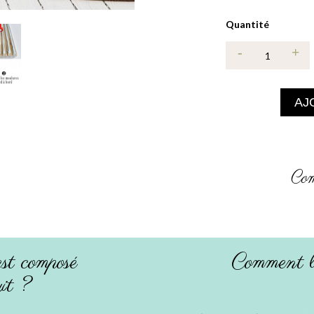
Quantité
AJ
Com
st composé
Comment l'
it ?