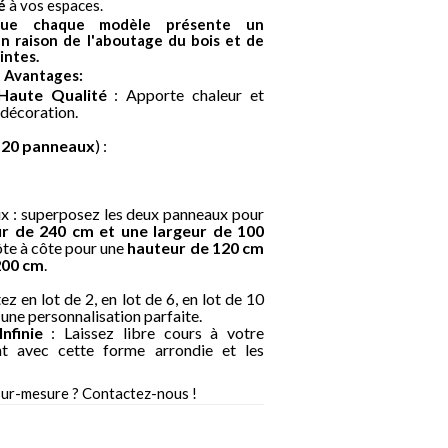
té
à vos espaces.
 que chaque modèle présente un
n raison de l'aboutage du bois et de
intes.
t Avantages:
Haute Qualité
: Apporte chaleur et
 décoration.
e
20 panneaux
) :
ix : superposez les deux panneaux pour
r de 240 cm et une largeur de 100
côte à côte pour une
hauteur de 120 cm
200 cm
.
ez en lot de 2, en lot de 6, en lot de 10
 une personnalisation parfaite.
nfinie
: Laissez libre cours à votre
nt avec cette forme arrondie et les
sur-mesure ? Contactez-nous !