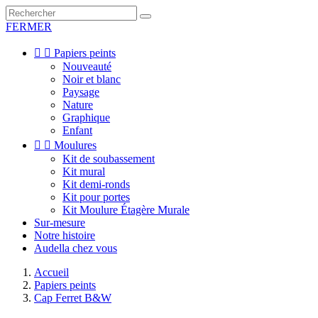
FERMER


Papiers peints
Nouveauté
Noir et blanc
Paysage
Nature
Graphique
Enfant


Moulures
Kit de soubassement
Kit mural
Kit demi-ronds
Kit pour portes
Kit Moulure Étagère Murale
Sur-mesure
Notre histoire
Audella chez vous
Accueil
Papiers peints
Cap Ferret B&W