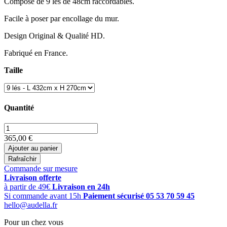
Composé de 9 lés de 48cm raccordables.
Facile à poser par encollage du mur.
Design Original & Qualité HD.
Fabriqué en France.
Taille
Quantité
365,00 €
Ajouter au panier
Commande sur mesure
Livraison offerte
à partir de 49€
Livraison en 24h
Si commande avant 15h
Paiement sécurisé
05 53 70 59 45
hello@audella.fr
Pour un chez vous