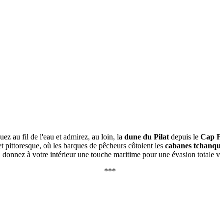
ez au fil de l'eau et admirez, au loin, la
dune du Pilat
depuis le
Cap F
 pittoresque, où les barques de pêcheurs côtoient les
cabanes tchanqu
nnez à votre intérieur une touche maritime pour une évasion totale ve
***