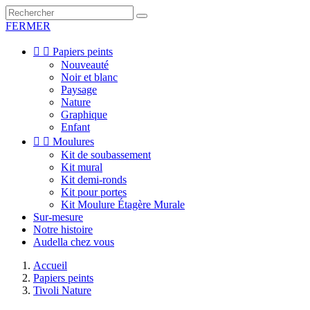
FERMER


Papiers peints
Nouveauté
Noir et blanc
Paysage
Nature
Graphique
Enfant


Moulures
Kit de soubassement
Kit mural
Kit demi-ronds
Kit pour portes
Kit Moulure Étagère Murale
Sur-mesure
Notre histoire
Audella chez vous
Accueil
Papiers peints
Tivoli Nature