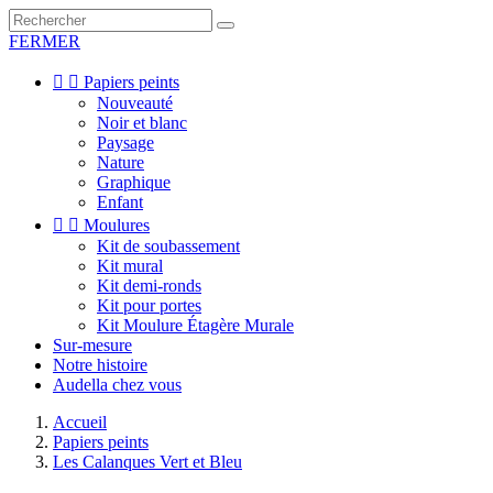
FERMER


Papiers peints
Nouveauté
Noir et blanc
Paysage
Nature
Graphique
Enfant


Moulures
Kit de soubassement
Kit mural
Kit demi-ronds
Kit pour portes
Kit Moulure Étagère Murale
Sur-mesure
Notre histoire
Audella chez vous
Accueil
Papiers peints
Les Calanques Vert et Bleu