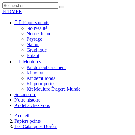
FERMER


Papiers peints
Nouveauté
Noir et blanc
Paysage
Nature
Graphique
Enfant


Moulures
Kit de soubassement
Kit mural
Kit demi-ronds
Kit pour portes
Kit Moulure Étagère Murale
Sur-mesure
Notre histoire
Audella chez vous
Accueil
Papiers peints
Les Calanques Dorées