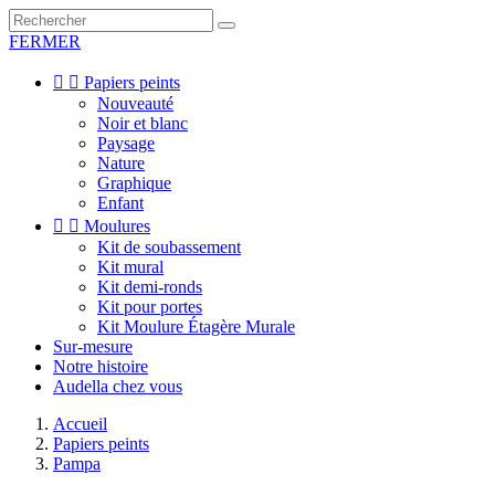
FERMER


Papiers peints
Nouveauté
Noir et blanc
Paysage
Nature
Graphique
Enfant


Moulures
Kit de soubassement
Kit mural
Kit demi-ronds
Kit pour portes
Kit Moulure Étagère Murale
Sur-mesure
Notre histoire
Audella chez vous
Accueil
Papiers peints
Pampa